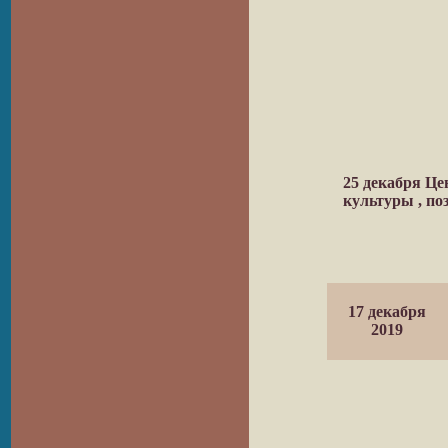
25 декабря Це
культуры , п
17 декабря
2019