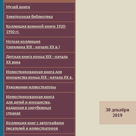
Музей книги
Электронная библиотека
Коллекция военной книги 1920-
1950 гг.
Нотная коллекция
(середина XIX - начало XX в.)
Детская книга конца XIX - начала
XX века
Иллюстрированная книга для
юношества конца XIX - начала XX в.
Художники-иллюстраторы
Иллюстрированная книга
для детей и юношества,
изданная в зарубежных
30 декабря
странах
2019
Коллекция книг с автографами
писателей и иллюстраторов