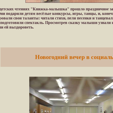
 детских чтениях "Книжка-малышка" прошло праздничное за
ни подарили детям весёлые конкурсы, игры, танцы, и, конечн
овали свои таланты: читали стихи, пели песенки и танцевал
подготовили спектакль. Просмотрев сказку малыши узнали из
и ей выздороветь.
Новогодний вечер в социал