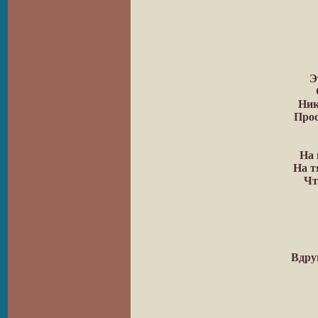
Э
Ник
Про
На 
На т
Чт
Вдруг