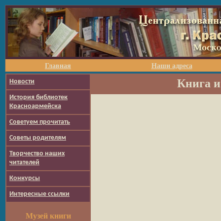
Главная
Наши адреса
Книга и
Новости
История библиотек
Красноармейска
Советуем прочитать
Советы родителям
Творчество наших
читателей
Конкурсы
Интересные ссылки
Музей книги