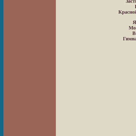
Заст
Красной
Я
Мож
В
Гимна