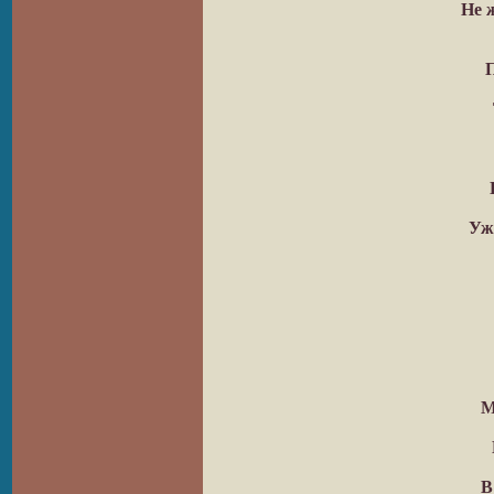
Не 
П
Уж
М
В