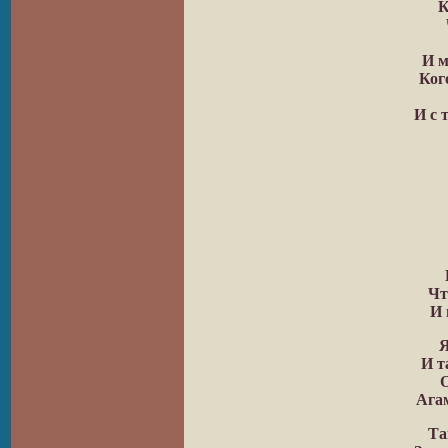
К
И м
Ког
И с 
Чт
И 
Я
И т
О
Ага
Та