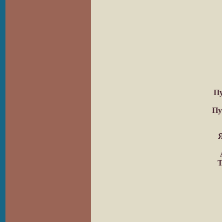
Пу
Пу
Я
Т