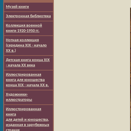
Музей книги
Электронная библиотека
Коллекция военной
книги 1920-1950 гг.
Нотная коллекция
(середина XIX - начало
XX в.)
Детская книга конца XIX
- начала XX века
Иллюстрированная
книга для юношества
конца XIX - начала XX в.
Художники-
иллюстраторы
Иллюстрированная
книга
для детей и юношества,
изданная в зарубежных
странах