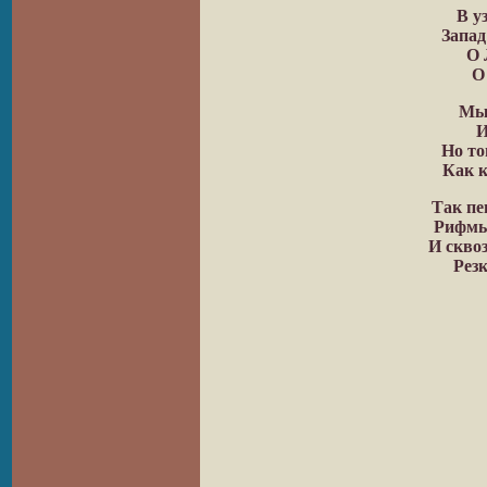
В у
Запад
О 
О
Мы 
И
Но то
Как к
Так пе
Рифмы
И скво
Рез