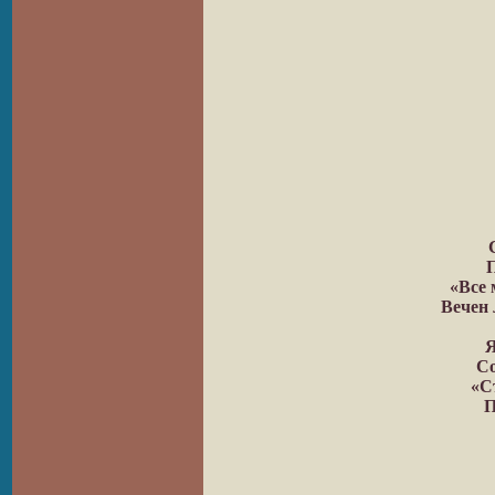
П
«Все 
Вечен 
Я
Со
«С
П