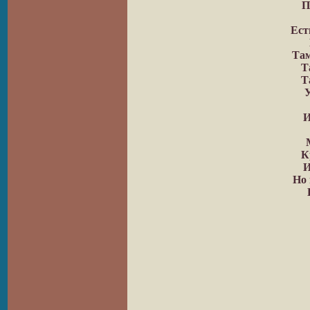
П
Ест
Там
Т
Т
У
И
К
И
Но 