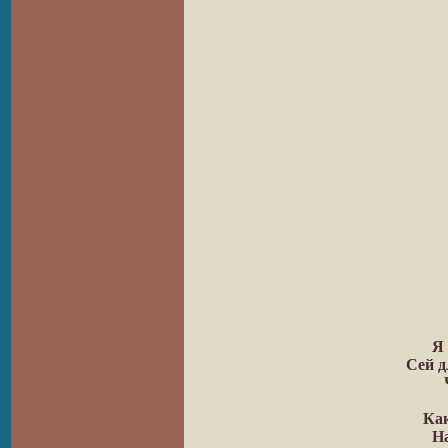
Я 
Сей д
Ка
Н